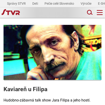
Správy STVR
Deti
Pečie celé Slovensko
Výročie
E-S
Kaviareň u Filipa
Hudobno-zábavná talk show Jara Filipa a jeho hostí.