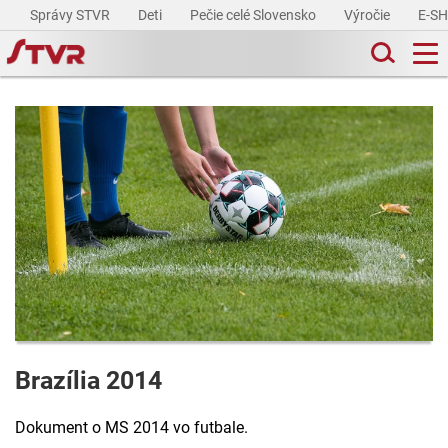
Správy STVR
Deti
Pečie celé Slovensko
Výročie
E-S
Brazília 2014
Dokument o MS 2014 vo futbale.