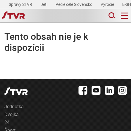
Správy STVR
Deti
Pečie celé Slovensko
Výročie
E-S
Tento obsah nie je k
dispozícii
Jednotka
Dvojka
24
Šport