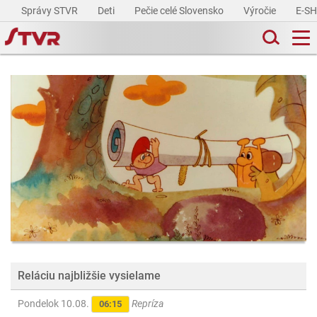
Správy STVR
Deti
Pečie celé Slovensko
Výročie
E-S
Reláciu najbližšie vysielame
Pondelok 10.08.
Repríza
06:15