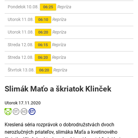
Pondelok 10.08.
Repríza
06:25
Utorok 11.08.
Repríza
06:10
Utorok 11.08.
Repríza
06:20
Streda 12.08.
Repríza
06:15
Streda 12.08.
Repríza
06:20
Štvrtok 13.08.
Repríza
06:20
Slimák Maťo a škriatok Klinček
Utorok 17.11.2020
Kreslená séria rozprávok o dobrodružstvách dvoch
nerozlučných priateľov, slimáka Maťa a kvetinového