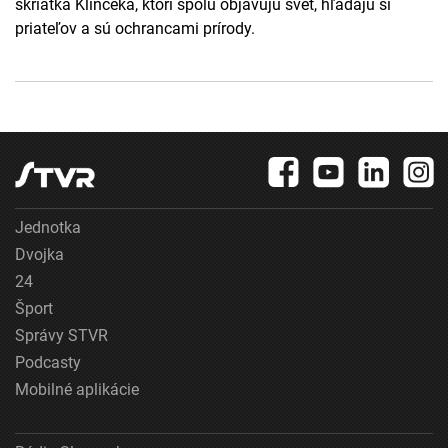
škriatka Klinčeka, ktorí spolu objavujú svet, hľadajú si
priateľov a sú ochrancami prírody.
Jednotka
Dvojka
24
Šport
Správy STVR
Podcasty
Mobilné aplikácie