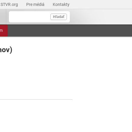
STVR.org
Pre médiá
Kontakty
Hľadať
am
nov)