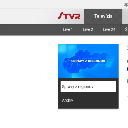
S
Televízia
Live 1
Live 2
Live 24
Š
Správy z regiónov
Archív