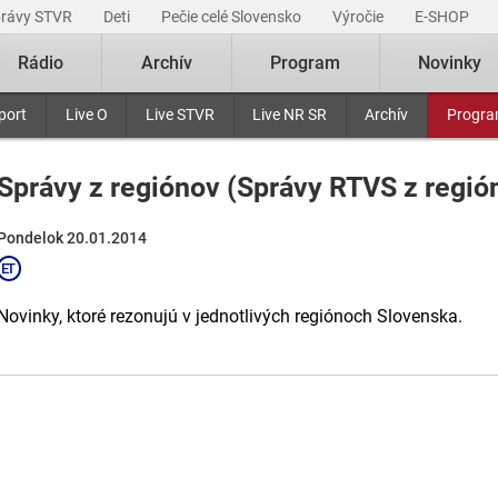
právy STVR
Deti
Pečie celé Slovensko
Výročie
E-SHOP
Rádio
Archív
Program
Novinky
port
Live O
Live STVR
Live NR SR
Archív
Progr
Správy z regiónov (Správy RTVS z regió
Pondelok 20.01.2014
Novinky, ktoré rezonujú v jednotlivých regiónoch Slovenska.