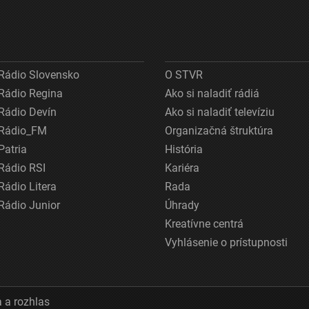
Rádio Slovensko
O STVR
Rádio Regina
Ako si naladiť rádiá
Rádio Devín
Ako si naladiť televíziu
Rádio_FM
Organizačná štruktúra
Patria
História
Rádio RSI
Kariéra
Rádio Litera
Rada
Rádio Junior
Úhrady
Kreatívne centrá
Vyhlásenie o prístupnosti
 a rozhlas