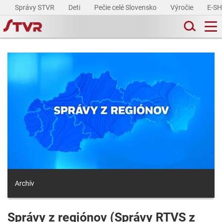
Správy STVR
Deti
Pečie celé Slovensko
Výročie
E-S
Archív
Správy z regiónov (Správy RTVS z