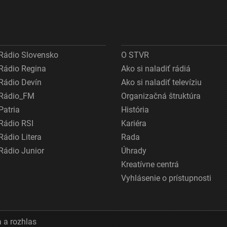
Rádio Slovensko
O STVR
Rádio Regina
Ako si naladiť rádiá
Rádio Devín
Ako si naladiť televíziu
Rádio_FM
Organizačná štruktúra
Patria
História
Rádio RSI
Kariéra
Rádio Litera
Rada
Rádio Junior
Úhrady
Kreatívne centrá
Vyhlásenie o prístupnosti
 a rozhlas