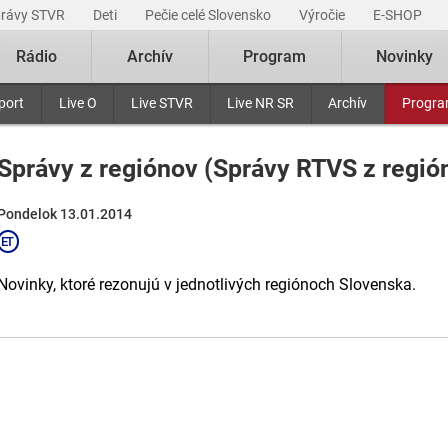
právy STVR
Deti
Pečie celé Slovensko
Výročie
E-SHOP
Rádio
Archív
Program
Novinky
port
Live O
Live STVR
Live NR SR
Archív
Progr
Správy z regiónov (Správy RTVS z regió
Pondelok 13.01.2014
Novinky, ktoré rezonujú v jednotlivých regiónoch Slovenska.