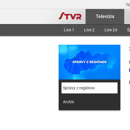
S
Televízia
Live 1
Live 2
Live 24
Š
Správy z regiónov
Archív