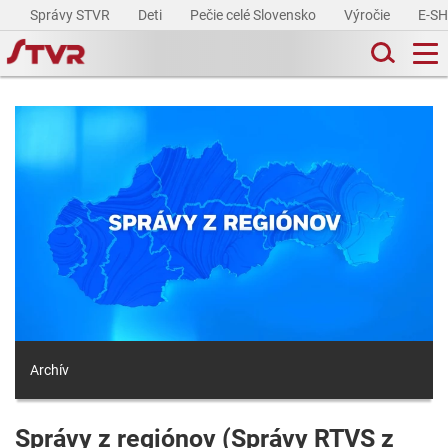
Správy STVR
Deti
Pečie celé Slovensko
Výročie
E-S
Archív
Správy z regiónov (Správy RTVS z