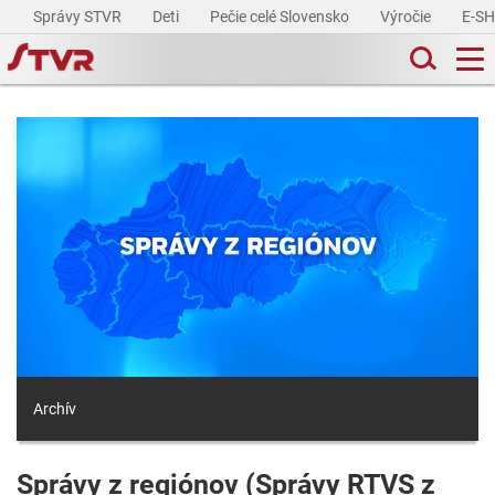
Správy STVR
Deti
Pečie celé Slovensko
Výročie
E-S
Archív
Správy z regiónov (Správy RTVS z