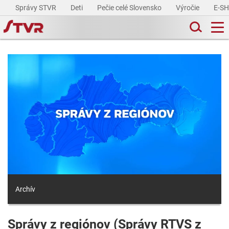
Správy STVR
Deti
Pečie celé Slovensko
Výročie
E-S
Archív
Správy z regiónov (Správy RTVS z