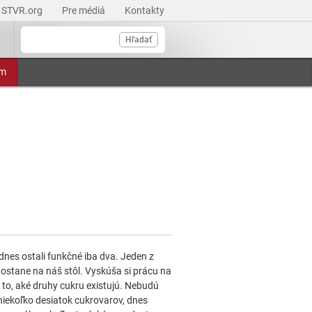
STVR.org
Pre médiá
Kontakty
Hľadať
am
dnes ostali funkčné iba dva. Jeden z
dostane na náš stôl. Vyskúša si prácu na
na to, aké druhy cukru existujú. Nebudú
niekoľko desiatok cukrovarov, dnes