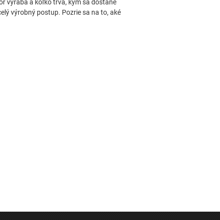
kor vyrába a koľko trvá, kým sa dostane
 celý výrobný postup. Pozrie sa na to, aké