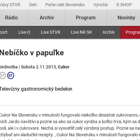
právy STVR
Deti
Pečie celé Slovensko
Výročie
E-SHOP
Rádio
Archív
Program
Novinky
port
Live O
Live STVR
Live NR SR
Archív
Progr
Nebíčko v papuľke
Jednotka | Sobota 2.11.2013,
Cukor
Televízny gastronomický bedeker.
Cukor Na Slovensku v minulosti fungovalo niekoľko desiatok cukrovarov, 
nich Jardo navštívi a pozrie sa ako sa cukor vyrába a koľko trvá, kým sa 
poli, ale i v cukrovare. Nechá si vysvetliť celý výrobný postup. Pozrie sa 
chýbať ani sladučké recepty. , Cukor Na Slovensku v minulosti fungovalo 