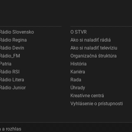
Rádio Slovensko
O STVR
Rádio Regina
Ako si naladiť rádiá
Rádio Devín
Ako si naladiť televíziu
Rádio_FM
Organizačná štruktúra
Patria
História
Rádio RSI
Kariéra
Rádio Litera
Rada
Rádio Junior
Úhrady
Kreatívne centrá
Vyhlásenie o prístupnosti
 a rozhlas