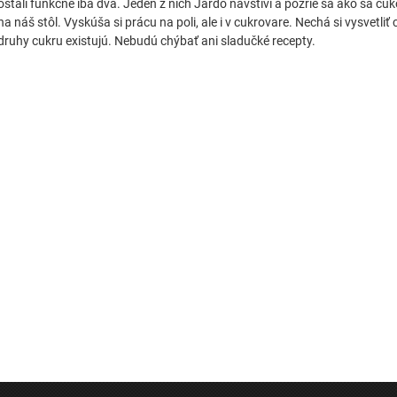
ostali funkčné iba dva. Jeden z nich Jardo navštívi a pozrie sa ako sa cu
na náš stôl. Vyskúša si prácu na poli, ale i v cukrovare. Nechá si vysvetliť
druhy cukru existujú. Nebudú chýbať ani sladučké recepty.