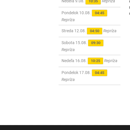
Nedeľa 9.08.
Repríza
10:35
Pondelok 10.08.
04:45
Repríza
Streda 12.08.
Repríza
04:50
Sobota 15.08.
09:30
Repríza
Nedeľa 16.08.
Repríza
10:25
Pondelok 17.08.
04:45
Repríza