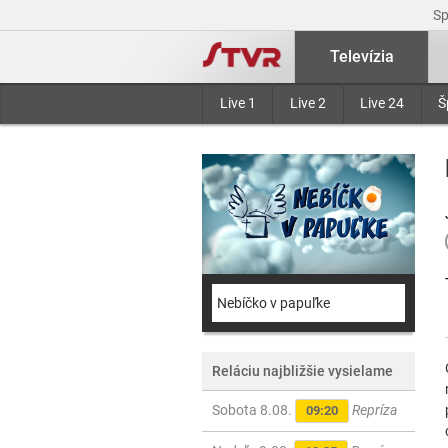
S
Televízia
Live 1
Live 2
Live 24
Š
Nebíčko v papuľke
Reláciu najbližšie vysielame
Sobota 8.08.
Repríza
09:20