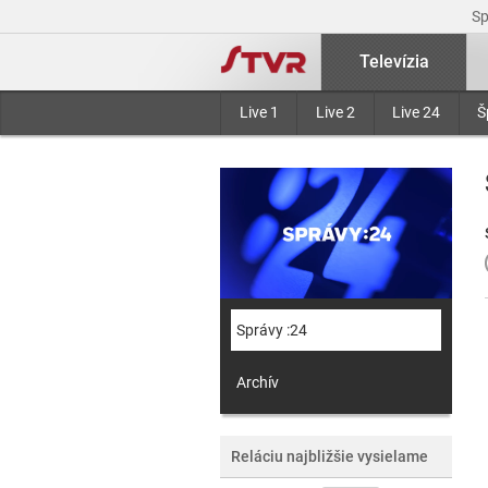
S
Televízia
Live 1
Live 2
Live 24
Š
Správy :24
Archív
Reláciu najbližšie vysielame