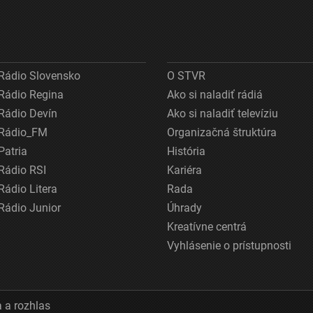
Rádio Slovensko
O STVR
Rádio Regina
Ako si naladiť rádiá
Rádio Devín
Ako si naladiť televíziu
Rádio_FM
Organizačná štruktúra
Patria
História
Rádio RSI
Kariéra
Rádio Litera
Rada
Rádio Junior
Úhrady
Kreatívne centrá
Vyhlásenie o prístupnosti
 a rozhlas