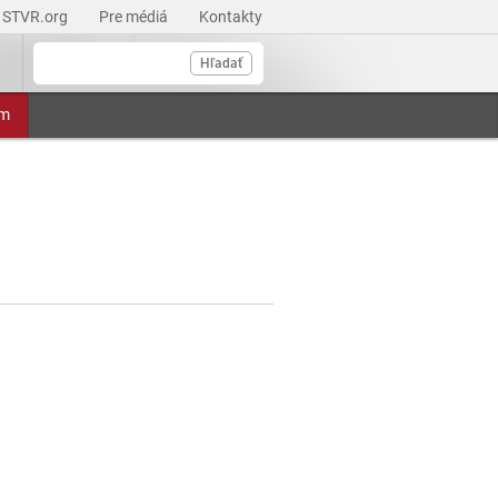
STVR.org
Pre médiá
Kontakty
Hľadať
am