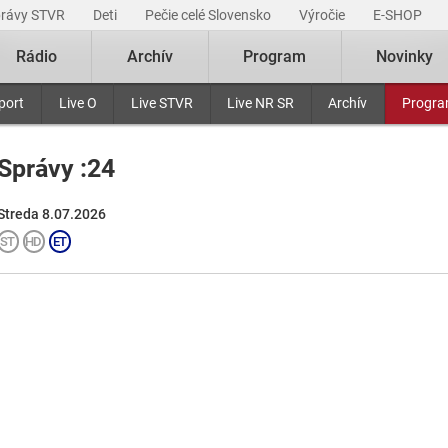
právy STVR
Deti
Pečie celé Slovensko
Výročie
E-SHOP
Rádio
Archív
Program
Novinky
port
Live O
Live STVR
Live NR SR
Archív
Progr
Správy :24
Streda 8.07.2026