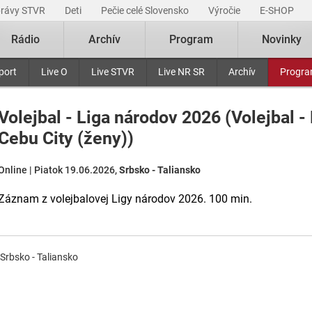
právy STVR
Deti
Pečie celé Slovensko
Výročie
E-SHOP
Rádio
Archív
Program
Novinky
port
Live O
Live STVR
Live NR SR
Archív
Progr
Volejbal - Liga národov 2026 (Volejbal 
Cebu City (ženy))
Online | Piatok 19.06.2026,
Srbsko - Taliansko
Záznam z volejbalovej Ligy národov 2026. 100 min.
Srbsko - Taliansko