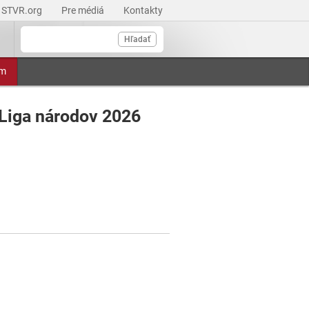
STVR.org
Pre médiá
Kontakty
Hľadať
am
- Liga národov 2026