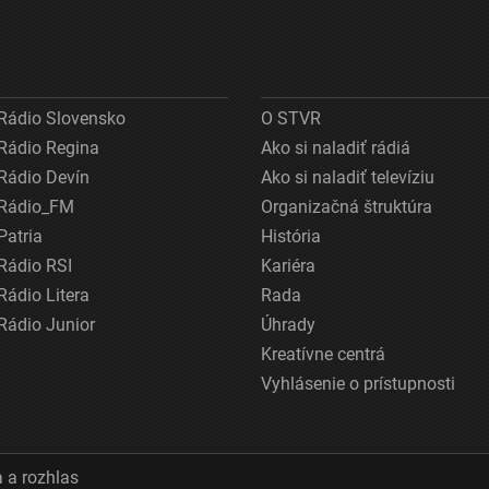
Rádio Slovensko
O STVR
Rádio Regina
Ako si naladiť rádiá
Rádio Devín
Ako si naladiť televíziu
Rádio_FM
Organizačná štruktúra
Patria
História
Rádio RSI
Kariéra
Rádio Litera
Rada
Rádio Junior
Úhrady
Kreatívne centrá
Vyhlásenie o prístupnosti
 a rozhlas