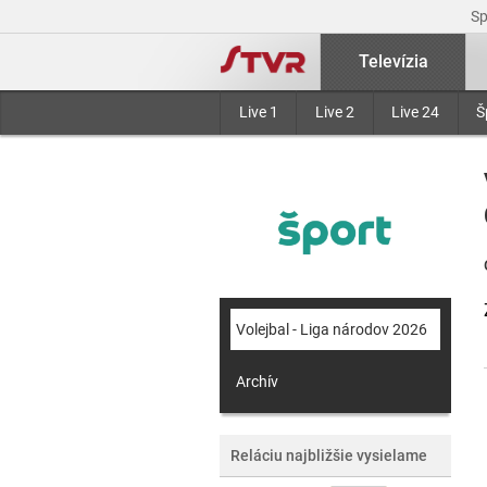
S
Televízia
Live 1
Live 2
Live 24
Š
Volejbal - Liga národov 2026
Archív
Reláciu najbližšie vysielame