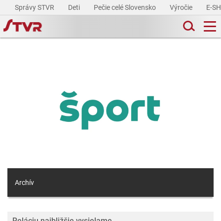
Správy STVR
Deti
Pečie celé Slovensko
Výročie
E-S
Archív
Reláciu najbližšie vysielame