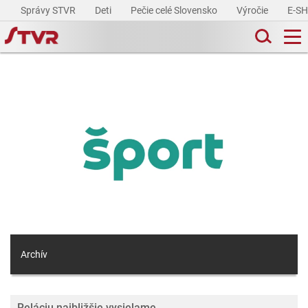
Správy STVR
Deti
Pečie celé Slovensko
Výročie
E-S
Archív
Reláciu najbližšie vysielame