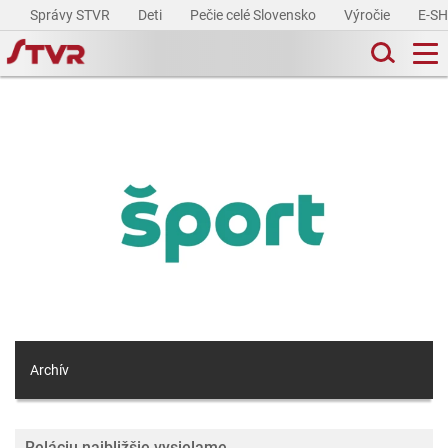
Správy STVR
Deti
Pečie celé Slovensko
Výročie
E-S
Archív
Reláciu najbližšie vysielame