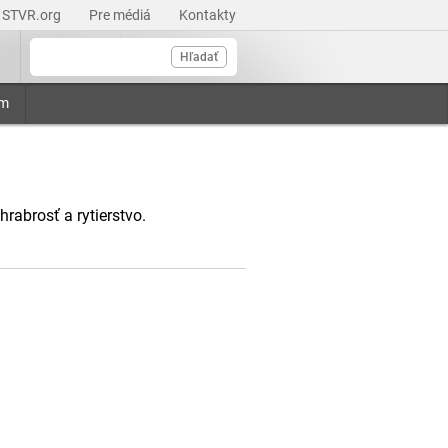
STVR.org
Pre médiá
Kontakty
Hľadať
am
rabrosť a rytierstvo.