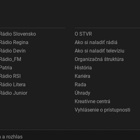
Rádio Slovensko
O STVR
Rádio Regina
Ako si naladiť rádiá
Rádio Devín
Ako si naladiť televíziu
Rádio_FM
Organizačná štruktúra
Patria
História
Rádio RSI
Kariéra
Rádio Litera
Rada
Rádio Junior
Úhrady
Kreatívne centrá
Vyhlásenie o prístupnosti
 a rozhlas