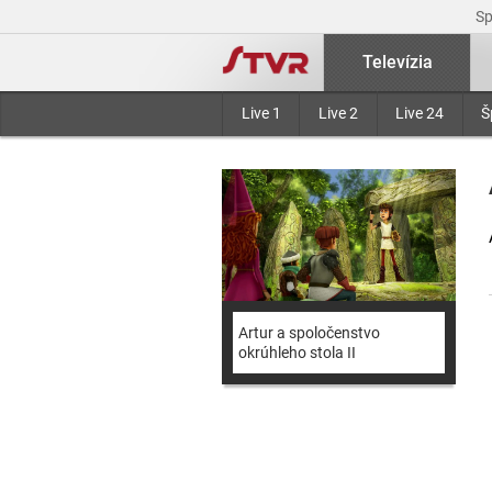
S
Televízia
Live 1
Live 2
Live 24
Š
Artur a spoločenstvo
okrúhleho stola II