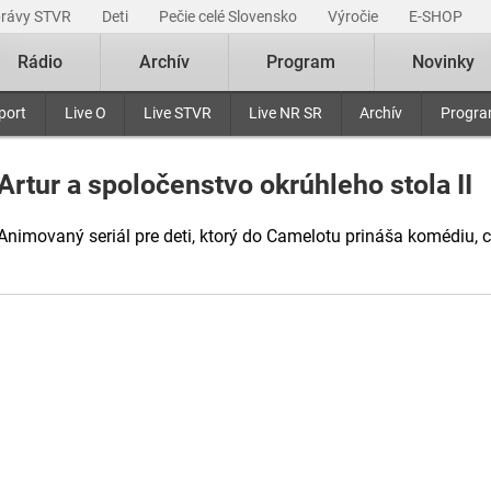
právy STVR
Deti
Pečie celé Slovensko
Výročie
E-SHOP
Rádio
Archív
Program
Novinky
port
Live O
Live STVR
Live NR SR
Archív
Progr
Artur a spoločenstvo okrúhleho stola II
Animovaný seriál pre deti, ktorý do Camelotu prináša komédiu, ch