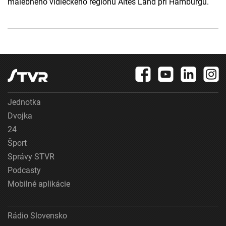
malebného vidieckeho regiónu Altes Land pri Hamburgu.
Jednotka
Dvojka
24
Šport
Správy STVR
Podcasty
Mobilné aplikácie
Rádio Slovensko