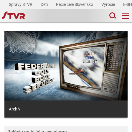
Správy STVR
Deti
Pečie celé Slovensko
Výročie
E-S
Archív
Reláciu najbližšie vysielame