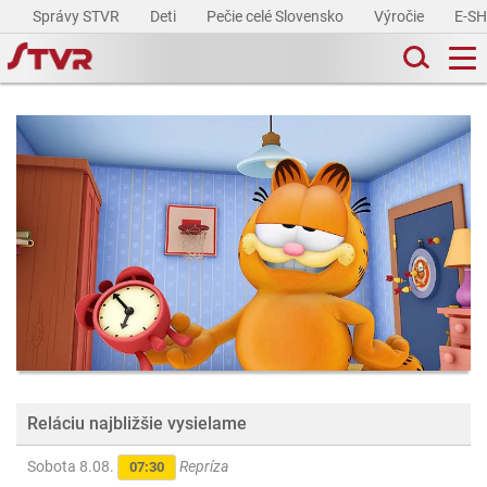
Správy STVR
Deti
Pečie celé Slovensko
Výročie
E-S
Reláciu najbližšie vysielame
Sobota 8.08.
Repríza
07:30