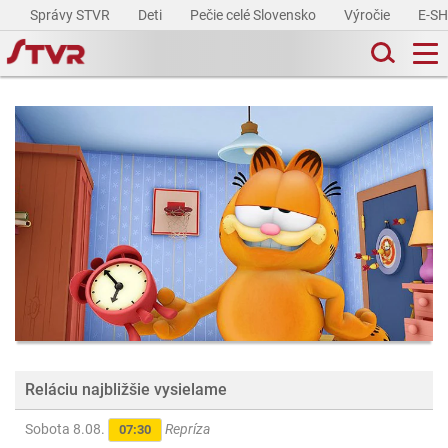
Správy STVR
Deti
Pečie celé Slovensko
Výročie
E-S
Reláciu najbližšie vysielame
Sobota 8.08.
Repríza
07:30