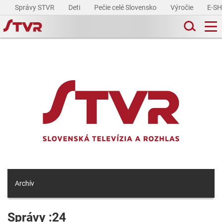
Správy STVR
Deti
Pečie celé Slovensko
Výročie
E-S
Archív
Správy :24