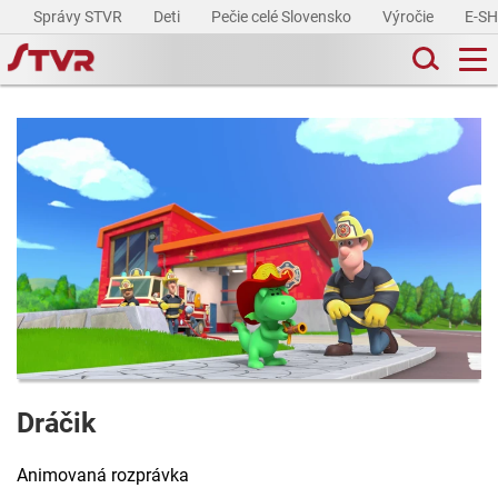
Správy STVR
Deti
Pečie celé Slovensko
Výročie
E-S
Dráčik
Animovaná rozprávka