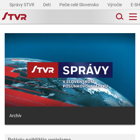
Správy STVR
Deti
Pečie celé Slovensko
Výročie
E-S
Archív
Reláciu najbližšie vysielame