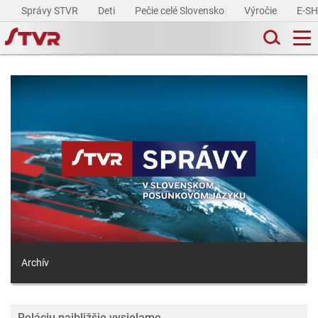
Správy STVR
Deti
Pečie celé Slovensko
Výročie
E-S
Archív
Reláciu najbližšie vysielame