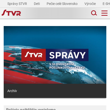
Správy STVR
Deti
Pečie celé Slovensko
Výročie
E-S
Archív
Reláciu najbližšie vysielame