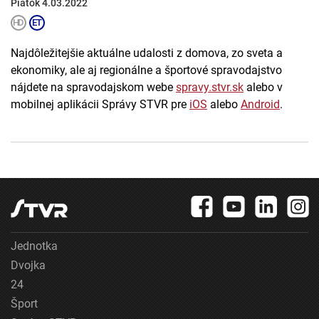
Piatok 4.03.2022
Najdôležitejšie aktuálne udalosti z domova, zo sveta a
ekonomiky, ale aj regionálne a športové spravodajstvo
nájdete na spravodajskom webe
spravy.stvr.sk
alebo v
mobilnej aplikácii Správy STVR pre
iOS
alebo
Android
.
Jednotka
Dvojka
24
Šport