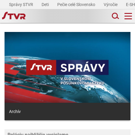
Správy STVR
Deti
Pečie celé Slovensko
Výročie
E-S
Archív
Reláciu najbližšie vysielame