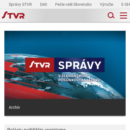
Správy STVR
Deti
Pečie celé Slovensko
Výročie
E-S
Archív
Reláciu najbližšie vysielame