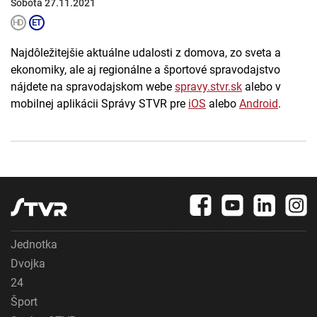
Sobota 27.11.2021
Najdôležitejšie aktuálne udalosti z domova, zo sveta a
ekonomiky, ale aj regionálne a športové spravodajstvo
nájdete na spravodajskom webe
spravy.stvr.sk
alebo v
mobilnej aplikácii Správy STVR pre
iOS
alebo
Android
.
Jednotka
Dvojka
24
Šport