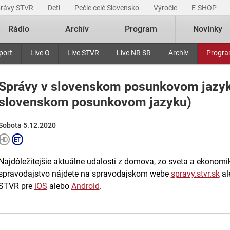
právy STVR
Deti
Pečie celé Slovensko
Výročie
E-SHOP
Rádio
Archív
Program
Novinky
port
Live O
Live STVR
Live NR SR
Archív
Progr
Správy v slovenskom posunkovom jazyk
slovenskom posunkovom jazyku)
Sobota 5.12.2020
Najdôležitejšie aktuálne udalosti z domova, zo sveta a ekonomiky
spravodajstvo nájdete na spravodajskom webe
spravy.stvr.sk
al
STVR pre
iOS
alebo
Android
.