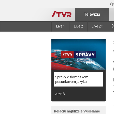
S
Televízia
Live 1
Live 2
Live 24
Š
Správy v slovenskom
posunkovom jazyku
Archív
Reláciu najbližšie vysielame