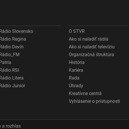
Rádio Slovensko
O STVR
Rádio Regina
Ako si naladiť rádiá
Rádio Devín
Ako si naladiť televíziu
Rádio_FM
Organizačná štruktúra
Patria
História
Rádio RSI
Kariéra
Rádio Litera
Rada
Rádio Junior
Úhrady
Kreatívne centrá
Vyhlásenie o prístupnosti
 a rozhlas