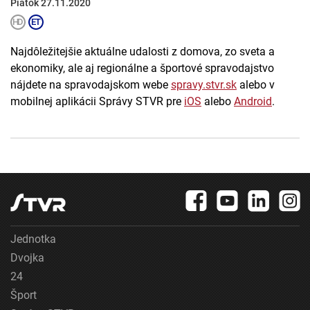
Piatok 27.11.2020
Najdôležitejšie aktuálne udalosti z domova, zo sveta a
ekonomiky, ale aj regionálne a športové spravodajstvo
nájdete na spravodajskom webe
spravy.stvr.sk
alebo v
mobilnej aplikácii Správy STVR pre
iOS
alebo
Android
.
Jednotka
Dvojka
24
Šport