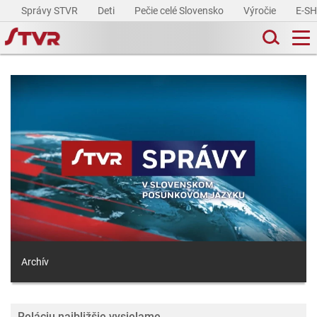
Správy STVR
Deti
Pečie celé Slovensko
Výročie
E-S
Archív
Reláciu najbližšie vysielame