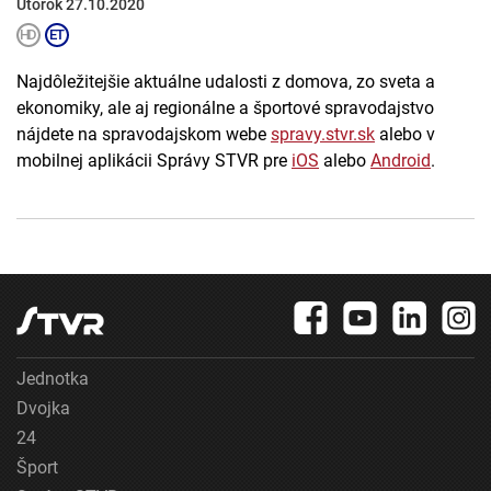
Utorok 27.10.2020
Najdôležitejšie aktuálne udalosti z domova, zo sveta a
ekonomiky, ale aj regionálne a športové spravodajstvo
nájdete na spravodajskom webe
spravy.stvr.sk
alebo v
mobilnej aplikácii Správy STVR pre
iOS
alebo
Android
.
Jednotka
Dvojka
24
Šport