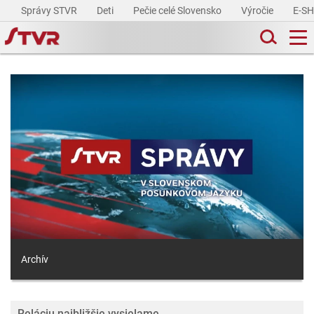
Správy STVR
Deti
Pečie celé Slovensko
Výročie
E-S
Archív
Reláciu najbližšie vysielame