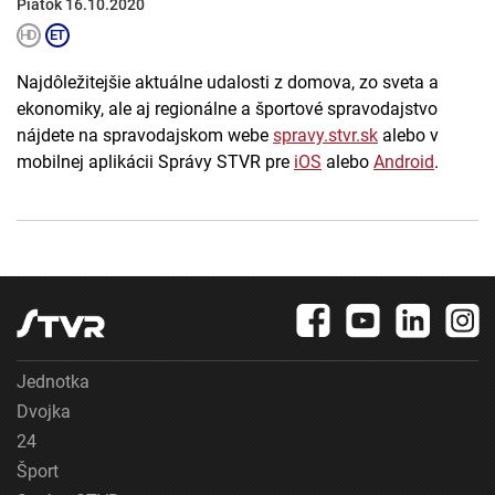
Piatok 16.10.2020
Najdôležitejšie aktuálne udalosti z domova, zo sveta a
ekonomiky, ale aj regionálne a športové spravodajstvo
nájdete na spravodajskom webe
spravy.stvr.sk
alebo v
mobilnej aplikácii Správy STVR pre
iOS
alebo
Android
.
Jednotka
Dvojka
24
Šport