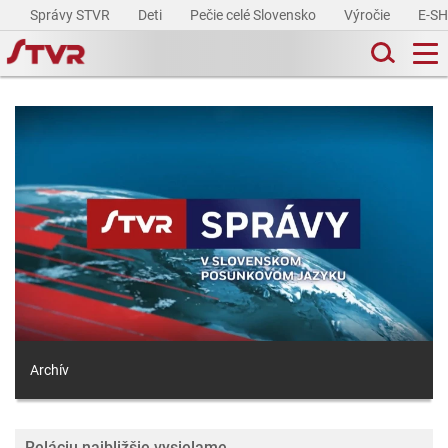
Správy STVR
Deti
Pečie celé Slovensko
Výročie
E-S
Archív
Reláciu najbližšie vysielame