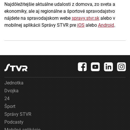
Najdôležitejšie aktuálne udalosti z domova, zo sveta a
ekonomiky, ale aj regionálne a športové spravodajstvo
nájdete na spravodajskom webe
spravy.stvr.sk
alebo v
mobilnej aplikácii Správy STVR pre
iOS
alebo
Android
.
Jednotka
Dvojka
24
Šport
Správy STVR
Podcasty
Mobilné aplikácie