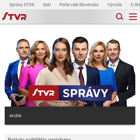
Správy STVR
Deti
Pečie celé Slovensko
Výročie
E-S
Archív
Reláciu najbližšie vysielame