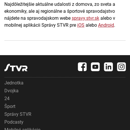
Najdôležitejšie aktuálne udalosti z domova, zo sveta a
ekonomiky, ale aj regionálne a športové spravodajstvo
nájdete na spravodajskom webe
spravy.stvr.sk
alebo v
mobilnej aplikácii Správy STVR pre
iOS
alebo
Android
.
Jednotka
Dvojka
24
Šport
Správy STVR
Podcasty
Mobilné aplikácie