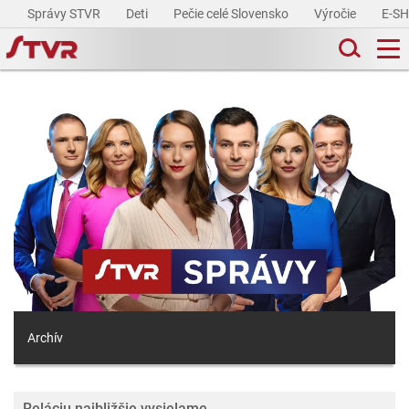
Správy STVR
Deti
Pečie celé Slovensko
Výročie
E-S
Archív
Reláciu najbližšie vysielame