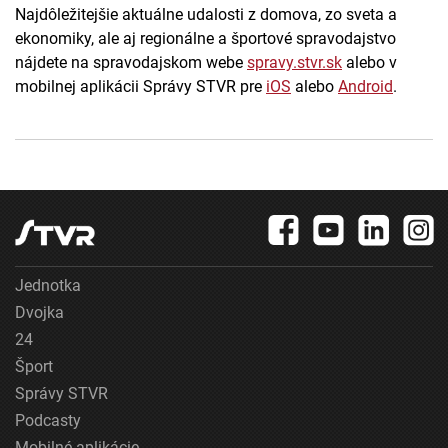
Najdôležitejšie aktuálne udalosti z domova, zo sveta a
ekonomiky, ale aj regionálne a športové spravodajstvo
nájdete na spravodajskom webe
spravy.stvr.sk
alebo v
mobilnej aplikácii Správy STVR pre
iOS
alebo
Android
.
Jednotka
Dvojka
24
Šport
Správy STVR
Podcasty
Mobilné aplikácie