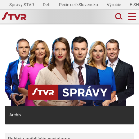
Správy STVR
Deti
Pečie celé Slovensko
Výročie
E-S
Archív
Reláciu najbližšie vysielame