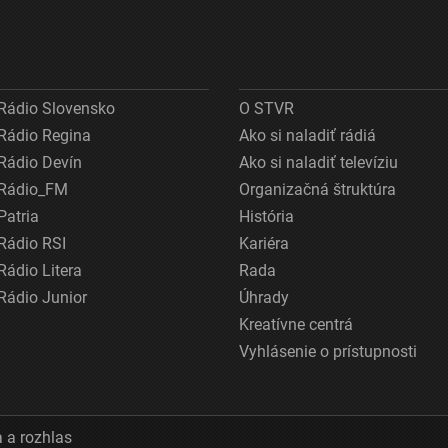
Rádio Slovensko
O STVR
Rádio Regina
Ako si naladiť rádiá
Rádio Devín
Ako si naladiť televíziu
Rádio_FM
Organizačná štruktúra
Patria
História
Rádio RSI
Kariéra
Rádio Litera
Rada
Rádio Junior
Úhrady
Kreatívne centrá
Vyhlásenie o prístupnosti
 a rozhlas