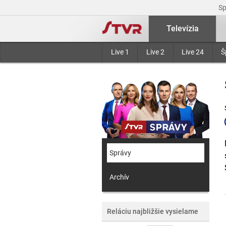
S
Televízia
Live 1
Live 2
Live 24
Š
Správy
Archív
Reláciu najbližšie vysielame