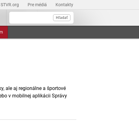
STVR.org
Pre médiá
Kontakty
Hľadať
am
, ale aj regionálne a športové
ebo v mobilnej aplikácii Správy