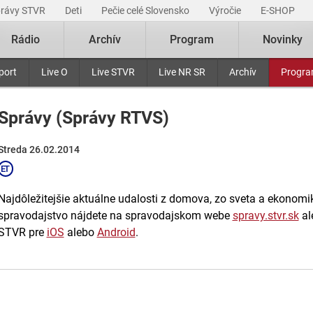
právy STVR
Deti
Pečie celé Slovensko
Výročie
E-SHOP
Rádio
Archív
Program
Novinky
port
Live O
Live STVR
Live NR SR
Archív
Progr
Správy (Správy RTVS)
Streda 26.02.2014
Najdôležitejšie aktuálne udalosti z domova, zo sveta a ekonomiky
spravodajstvo nájdete na spravodajskom webe
spravy.stvr.sk
al
STVR pre
iOS
alebo
Android
.