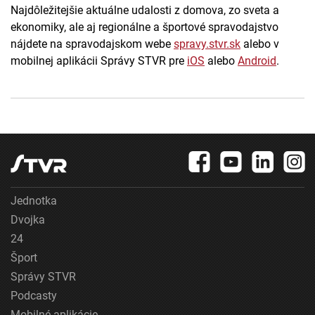
Najdôležitejšie aktuálne udalosti z domova, zo sveta a
ekonomiky, ale aj regionálne a športové spravodajstvo
nájdete na spravodajskom webe
spravy.stvr.sk
alebo v
mobilnej aplikácii Správy STVR pre
iOS
alebo
Android
.
Jednotka
Dvojka
24
Šport
Správy STVR
Podcasty
Mobilné aplikácie