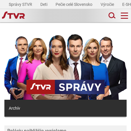
Správy STVR
Deti
Pečie celé Slovensko
Výročie
E-S
Archív
Reláciu najbližšie vysielame