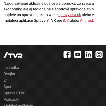
Najdôležitejšie aktuálne udalosti z domova, zo sveta a
ekonomiky, ale aj regionálne a športové spravodajstvo
nájdete na spravodajskom webe
spravy.stvr.sk
alebo v
mobilnej aplikácii Správy STVR pre
iOS
alebo
Android
.
Jednotka
Dvojka
24
Šport
Správy STVR
Podcasty
Mobilné aplikácie