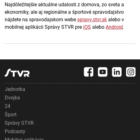
Najdôležitejšie aktuálne udalosti z domova, zo sveta a
ekonomiky, ale aj regionálne a športové spravodajstvo
nájdete na spravodajskom webe
spravy.stvr.sk
alebo v
mobilnej aplikácii Správy STVR pre
iOS
alebo
Android
.
Jednotka
Dvojka
24
Šport
Správy STVR
Podcasty
Mobilné aplikácie