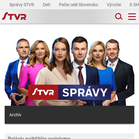
Správy STVR
Deti
Pečie celé Slovensko
Výročie
E-S
Archív
Reláciu najbližšie vysielame