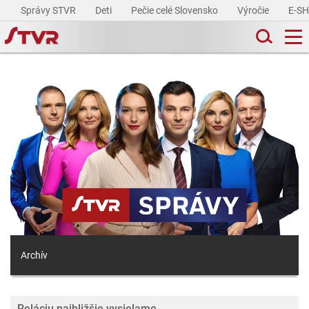
Správy STVR
Deti
Pečie celé Slovensko
Výročie
E-S
Archív
Reláciu najbližšie vysielame