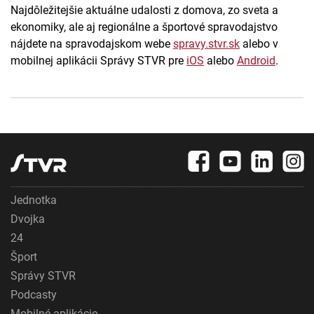
Najdôležitejšie aktuálne udalosti z domova, zo sveta a
ekonomiky, ale aj regionálne a športové spravodajstvo
nájdete na spravodajskom webe
spravy.stvr.sk
alebo v
mobilnej aplikácii Správy STVR pre
iOS
alebo
Android
.
Jednotka
Dvojka
24
Šport
Správy STVR
Podcasty
Mobilné aplikácie