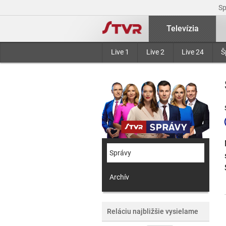
S
Televízia
Live 1
Live 2
Live 24
Š
Správy
Archív
Reláciu najbližšie vysielame