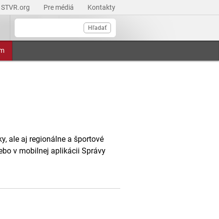
STVR.org
Pre médiá
Kontakty
Hľadať
am
, ale aj regionálne a športové
ebo v mobilnej aplikácii Správy