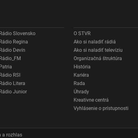
Rádio Slovensko
O STVR
Rádio Regina
Ako si naladiť rádiá
Rádio Devín
Ako si naladiť televíziu
Rádio_FM
Organizačná štruktúra
Patria
História
Rádio RSI
Kariéra
Rádio Litera
Rada
Rádio Junior
Úhrady
Kreatívne centrá
Vyhlásenie o prístupnosti
 a rozhlas