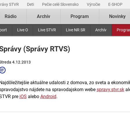
právy STVR
Deti
Pečie celé Slovensko
Výročie
E-SHOP
Rádio
Archív
Program
Novinky
port
Live O
Live STVR
Live NR SR
Archív
Progr
Správy (Správy RTVS)
Streda 4.12.2013
Najdôležitejšie aktuálne udalosti z domova, zo sveta a ekonomiky
spravodajstvo nájdete na spravodajskom webe
spravy.stvr.sk
al
STVR pre
iOS
alebo
Android
.