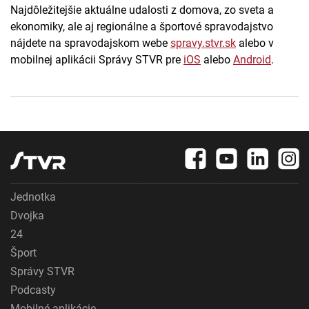
Najdôležitejšie aktuálne udalosti z domova, zo sveta a
ekonomiky, ale aj regionálne a športové spravodajstvo
nájdete na spravodajskom webe
spravy.stvr.sk
alebo v
mobilnej aplikácii Správy STVR pre
iOS
alebo
Android
.
Jednotka
Dvojka
24
Šport
Správy STVR
Podcasty
Mobilné aplikácie