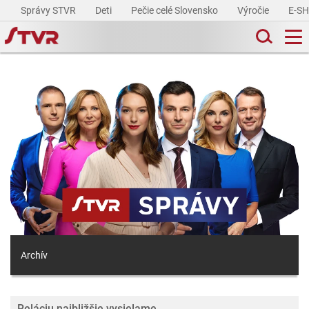
Správy STVR
Deti
Pečie celé Slovensko
Výročie
E-S
Archív
Reláciu najbližšie vysielame