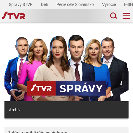
Správy STVR
Deti
Pečie celé Slovensko
Výročie
E-S
Archív
Reláciu najbližšie vysielame