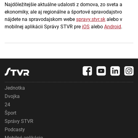
Najdôležitejšie aktuálne udalosti z domova, zo sveta a
ekonomiky, ale aj regionálne a športové spravodajstvo
nájdete na spravodajskom webe
spravy.stvr.sk
alebo v
mobilnej aplikácii Správy STVR pre
iOS
alebo
Android
.
Jednotka
Dvojka
24
Šport
Správy STVR
Podcasty
Mobilné aplikácie