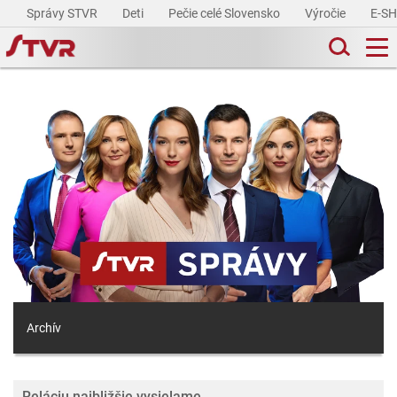
Správy STVR
Deti
Pečie celé Slovensko
Výročie
E-S
Archív
Reláciu najbližšie vysielame