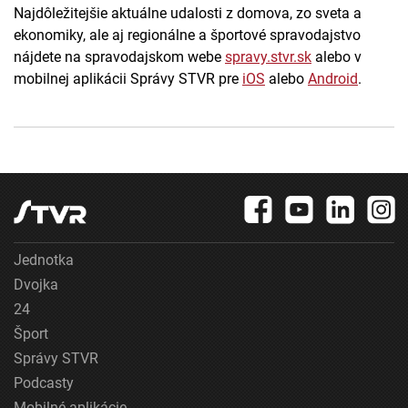
Najdôležitejšie aktuálne udalosti z domova, zo sveta a
ekonomiky, ale aj regionálne a športové spravodajstvo
nájdete na spravodajskom webe
spravy.stvr.sk
alebo v
mobilnej aplikácii Správy STVR pre
iOS
alebo
Android
.
Jednotka
Dvojka
24
Šport
Správy STVR
Podcasty
Mobilné aplikácie