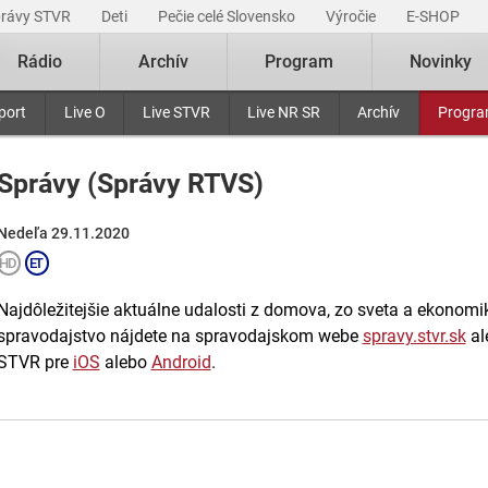
právy STVR
Deti
Pečie celé Slovensko
Výročie
E-SHOP
Rádio
Archív
Program
Novinky
port
Live O
Live STVR
Live NR SR
Archív
Progr
Správy (Správy RTVS)
Nedeľa 29.11.2020
Najdôležitejšie aktuálne udalosti z domova, zo sveta a ekonomiky
spravodajstvo nájdete na spravodajskom webe
spravy.stvr.sk
al
STVR pre
iOS
alebo
Android
.