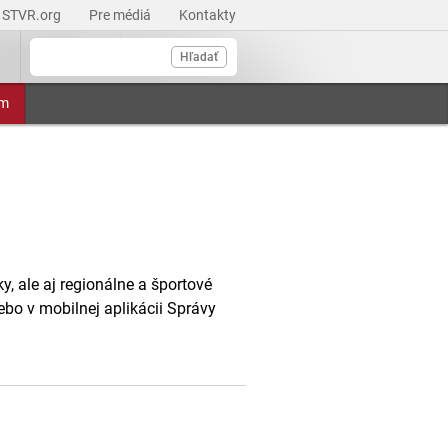
STVR.org
Pre médiá
Kontakty
Hľadať
am
, ale aj regionálne a športové
ebo v mobilnej aplikácii Správy