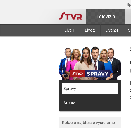
S
Televízia
Live 1
Live 2
Live 24
Š
Správy
Archív
Reláciu najbližšie vysielame