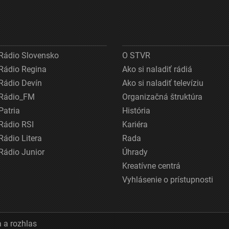
Rádio Slovensko
O STVR
Rádio Regina
Ako si naladiť rádiá
Rádio Devín
Ako si naladiť televíziu
Rádio_FM
Organizačná štruktúra
Patria
História
Rádio RSI
Kariéra
Rádio Litera
Rada
Rádio Junior
Úhrady
Kreatívne centrá
Vyhlásenie o prístupnosti
 a rozhlas