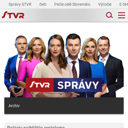
Správy STVR
Deti
Pečie celé Slovensko
Výročie
E-S
Archív
Reláciu najbližšie vysielame