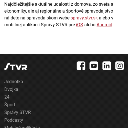
Najdôležitejšie aktuálne udalosti z domova, zo sveta a
ekonomiky, ale aj regionálne a športové spravodajstvo
nájdete na spravodajskom webe
spravy.stvr.sk
alebo v
mobilnej aplikácii Správy STVR pre
iOS
alebo
Android
.
Jednotka
Dvojka
24
Šport
Správy STVR
Podcasty
Mobilné aplikácie