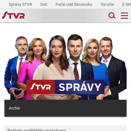
Správy STVR
Deti
Pečie celé Slovensko
Výročie
E-S
Archív
Reláciu najbližšie vysielame