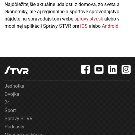
Najdôležitejšie aktuálne udalosti z domova, zo sveta a
ekonomiky, ale aj regionálne a športové spravodajstvo
nájdete na spravodajskom webe
spravy.stvr.sk
alebo v
mobilnej aplikácii Správy STVR pre
iOS
alebo
Android
.
Jednotka
Dvojka
24
Šport
Správy STVR
Podcasty
Mobilné aplikácie