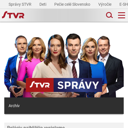
Správy STVR
Deti
Pečie celé Slovensko
Výročie
E-S
Archív
Reláciu najbližšie vysielame