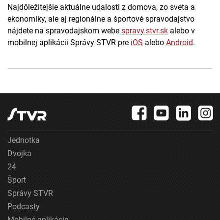
Najdôležitejšie aktuálne udalosti z domova, zo sveta a
ekonomiky, ale aj regionálne a športové spravodajstvo
nájdete na spravodajskom webe
spravy.stvr.sk
alebo v
mobilnej aplikácii Správy STVR pre
iOS
alebo
Android
.
Jednotka
Dvojka
24
Šport
Správy STVR
Podcasty
Mobilné aplikácie