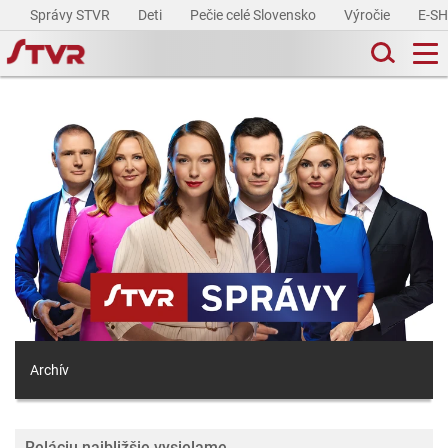
Správy STVR
Deti
Pečie celé Slovensko
Výročie
E-S
Archív
Reláciu najbližšie vysielame