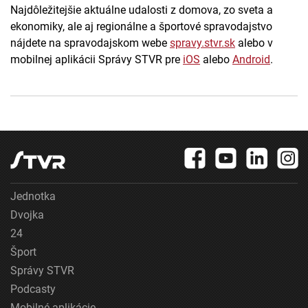
Najdôležitejšie aktuálne udalosti z domova, zo sveta a
ekonomiky, ale aj regionálne a športové spravodajstvo
nájdete na spravodajskom webe
spravy.stvr.sk
alebo v
mobilnej aplikácii Správy STVR pre
iOS
alebo
Android
.
Jednotka
Dvojka
24
Šport
Správy STVR
Podcasty
Mobilné aplikácie