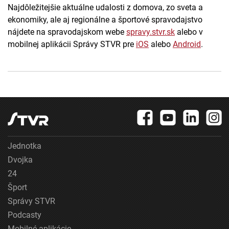
Najdôležitejšie aktuálne udalosti z domova, zo sveta a
ekonomiky, ale aj regionálne a športové spravodajstvo
nájdete na spravodajskom webe
spravy.stvr.sk
alebo v
mobilnej aplikácii Správy STVR pre
iOS
alebo
Android
.
Jednotka
Dvojka
24
Šport
Správy STVR
Podcasty
Mobilné aplikácie