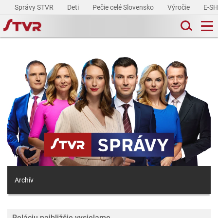
Správy STVR
Deti
Pečie celé Slovensko
Výročie
E-S
Archív
Reláciu najbližšie vysielame